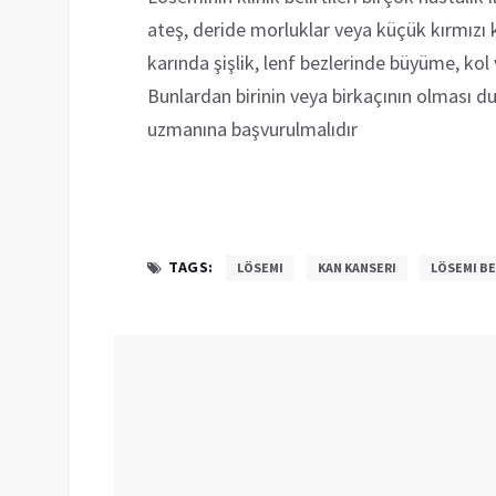
ateş, deride morluklar veya küçük kırmızı
karında şişlik, lenf bezlerinde büyüme, kol v
Bunlardan birinin veya birkaçının olması d
uzmanına başvurulmalıdır
TAGS:
LÖSEMI
KAN KANSERI
LÖSEMI BE