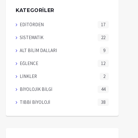
KATEGORİLER
EDİTÖRDEN
17
SİSTEMATİK
22
ALT BİLİM DALLARI
9
EĞLENCE
12
LİNKLER
2
BİYOLOJİK BİLGİ
44
TIBBİ BİYOLOJİ
38