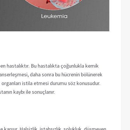
nen hastalıktır. Bu hastalıkta çoğunlukla kemik
 kanserleşmesi, daha sonra bu hücrenin bölünerek
m organları istila etmesi durumu söz konusudur.
anın kaybı ile sonuçlanır.
le karışır. Halsizlik, iştahsızlık, solukluk, düşmeyen