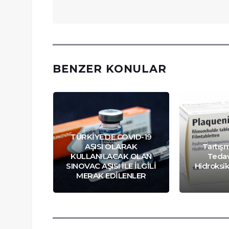
BENZER KONULAR
TÜRKİYE’DE COVID-19
AŞISI OLARAK
Tartış
KULLANILACAK OLAN
Tedav
SINOVAC AŞISI İLE İLGİLİ
Hidroksik
 Bazıları
MERAK EDİLENLER