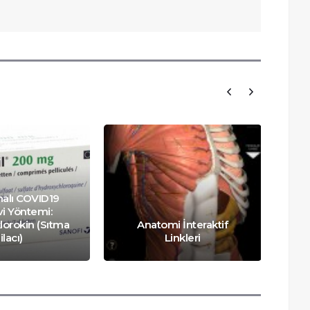
malı COVID19
i Yöntemi:
lorokin (Sıtma
Anatomi İnteraktif
ilacı)
Linkleri