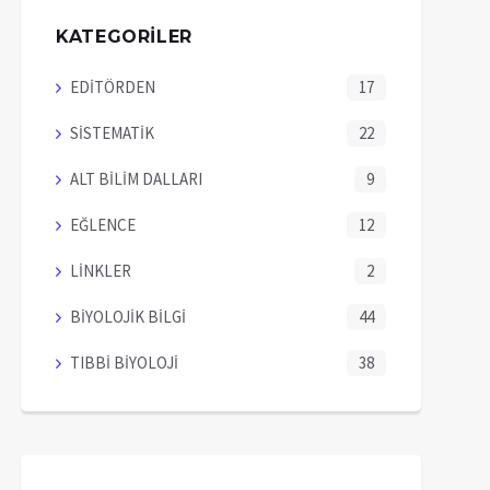
KATEGORİLER
EDİTÖRDEN
17
SİSTEMATİK
22
ALT BİLİM DALLARI
9
EĞLENCE
12
LİNKLER
2
BİYOLOJİK BİLGİ
44
TIBBİ BİYOLOJİ
38