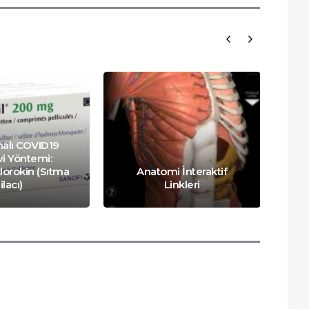
malı COVID19
i Yöntemi:
lorokin (Sıtma
Anatomi İnteraktif
ilacı)
Linkleri