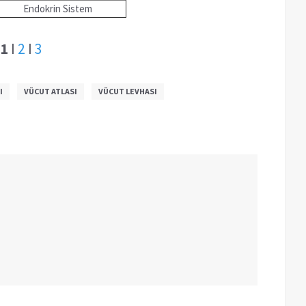
Endokrin Sistem
1
I
2
I
3
I
VÜCUT ATLASI
VÜCUT LEVHASI