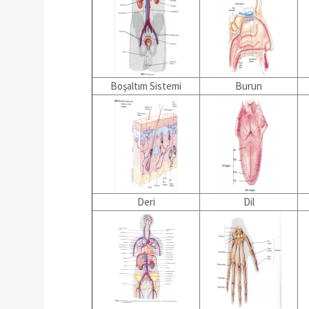
Boşaltım Sistemi
Burun
Deri
Dil