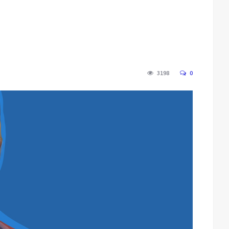
3198
0