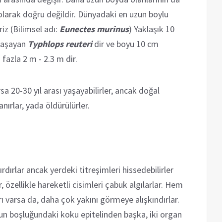
olarak doğru değildir. Dünyadaki en uzun boylu
iriz (Bilimsel adı:
Eunectes murinus
) Yaklaşık 10
 yaşayan
Typhlops reuteri
dir ve boyu 10 cm
 fazla 2 m - 2.3 m dir.
rsa 20-30 yıl arası yaşayabilirler, ancak doğal
ırlar, yada öldürülürler.
rdırlar ancak yerdeki titreşimleri hissedebilirler
özellikle hareketli cisimleri çabuk algılarlar. Hem
 varsa da, daha çok yakını görmeye alışkındırlar.
un boşluğundaki koku epitelinden başka, iki organ