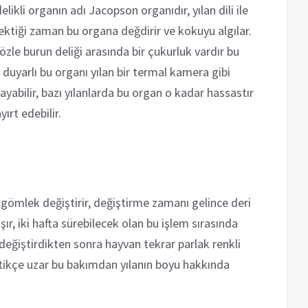
likli organın adı Jacopson organıdır, yılan dili ile
 çektiği zaman bu organa değdirir ve kokuyu algılar.
zle burun deliği arasında bir çukurluk vardır bu
a duyarlı bu organı yılan bir termal kamera gibi
ılayabilir, bazı yılanlarda bu organ o kadar hassastır
yırt edebilir.
ık gömlek değiştirir, değiştirme zamanı gelince deri
ır, iki hafta sürebilecek olan bu işlem sırasında
ri değiştirdikten sonra hayvan tekrar parlak renkli
ktikçe uzar bu bakımdan yılanın boyu hakkında