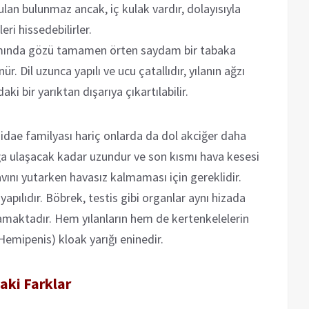
kulan bulunmaz ancak, iç kulak vardır, dolayısıyla
ri hissedebilirler.
ısmında gözü tamamen örten saydam bir tabaka
r. Dil uzunca yapılı ve ucu çatallıdır, yılanın ağzı
ki bir yarıktan dışarıya çıkartılabilir.
idae familyası hariç onlarda da dol akciğer daha
uğa ulaşacak kadar uzundur ve son kısmı hava kesesi
vını yutarken havasız kalmaması için gereklidir.
apılıdır. Böbrek, testis gibi organlar aynı hizada
nmamaktadır. Hem yılanların hem de kertenkelelerin
(Hemipenis) kloak yarığı eninedir.
daki Farklar