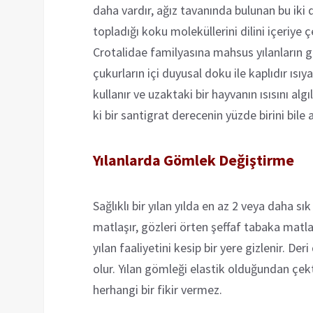
daha vardır, ağız tavanında bulunan bu iki de
topladığı koku moleküllerini dilini içeriye
Crotalidae familyasına mahsus yılanların gö
çukurların içi duyusal doku ile kaplıdır ısıy
kullanır ve uzaktaki bir hayvanın ısısını alg
ki bir santigrat derecenin yüzde birini bile a
Yılanlarda Gömlek Değiştirme
Sağlıklı bir yılan yılda en az 2 veya daha s
matlaşır, gözleri örten şeffaf tabaka matlaş
yılan faaliyetini kesip bir yere gizlenir. De
olur. Yılan gömleği elastik olduğundan çe
herhangi bir fikir vermez.