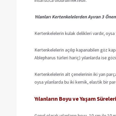
insafsızca öldürülmektedir.
Yılanları Kertenkelelerden Ayıran 3 Öneml
Kertenkelelerin kulak delikleri vardır, oysa 
Kertenkelelerin açılıp kapanabilen göz kap
Ablepharus türleri hariç) yılanlarda ise göz
Kertenkelelerin alt çenelerinin iki yan parç
oysa yılanlarda bu iki kemik, elastik bir pa
Yılanların Boyu ve Yaşam Süreler
Genel olarak yılanların boyu, 10 cm ile 10 