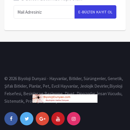
© 2026 Biyoloji Dunyasi - Hayvanlar, Bitkiler, Sürüngenler, Genetik,
Şifalı Bitkiler, Planlar, Pet, Evcil Hayvanlar, Jeolojik Devirler,Biyoloji
Felsefesi, Besinler ve Beslenme, Diyet, Dinozorlar, İnsan Vücudu,
Sistematik, Prokaryot, Eukaryot