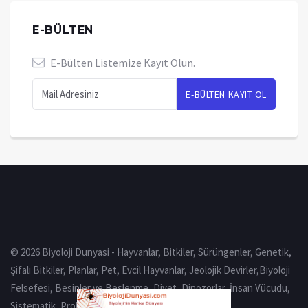
E-BÜLTEN
E-Bülten Listemize Kayıt Olun.
© 2026 Biyoloji Dunyasi - Hayvanlar, Bitkiler, Sürüngenler, Genetik,
Şifalı Bitkiler, Planlar, Pet, Evcil Hayvanlar, Jeolojik Devirler,Biyoloji
Felsefesi, Besinler ve Beslenme, Diyet, Dinozorlar, İnsan Vücudu,
Sistematik, Prokaryot, Eukaryot