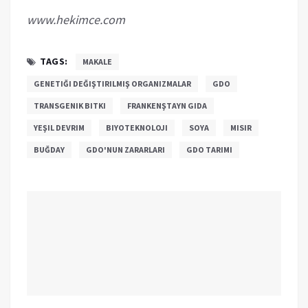
www.hekimce.com
TAGS:
MAKALE
GENETIĞI DEĞIŞTIRILMIŞ ORGANIZMALAR
GDO
TRANSGENIK BITKI
FRANKENŞTAYN GIDA
YEŞIL DEVRIM
BIYOTEKNOLOJI
SOYA
MISIR
BUĞDAY
GDO'NUN ZARARLARI
GDO TARIMI