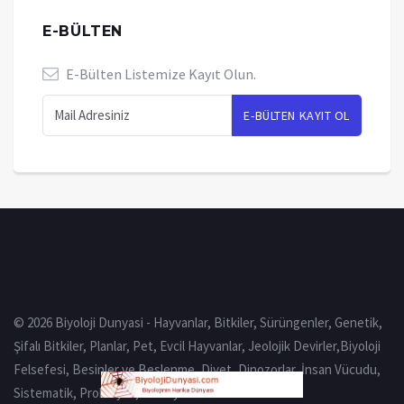
E-BÜLTEN
E-Bülten Listemize Kayıt Olun.
© 2026 Biyoloji Dunyasi - Hayvanlar, Bitkiler, Sürüngenler, Genetik,
Şifalı Bitkiler, Planlar, Pet, Evcil Hayvanlar, Jeolojik Devirler,Biyoloji
Felsefesi, Besinler ve Beslenme, Diyet, Dinozorlar, İnsan Vücudu,
Sistematik, Prokaryot, Eukaryot