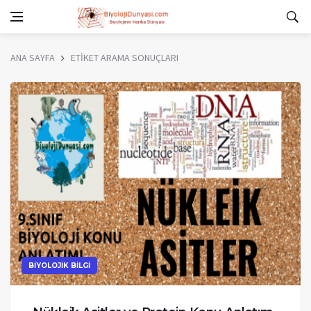
ANA SAYFA
ETİKET ARAMA SONUÇLARI
BİYOLOJİK BİLGİ