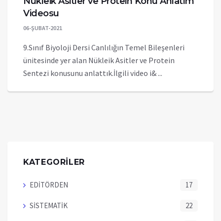
Nükleik Asitler ve Protein Konu Anlatım
Videosu
06-ŞUBAT-2021
9.Sınıf Biyoloji Dersi Canlılığın Temel Bileşenleri
ünitesinde yer alan Nükleik Asitler ve Protein
Sentezi konusunu anlattık.İlgili video i& ...
KATEGORİLER
EDİTÖRDEN
17
SİSTEMATİK
22