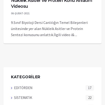
Nükleik Asitler ve Protein Konu Anlatım
Videosu
06-ŞUBAT-2021
9.Sınıf Biyoloji Dersi Canlılığın Temel Bileşenleri
ünitesinde yer alan Nükleik Asitler ve Protein
Sentezi konusunu anlattık.İlgili video i& ...
KATEGORİLER
EDİTÖRDEN
17
SİSTEMATİK
22