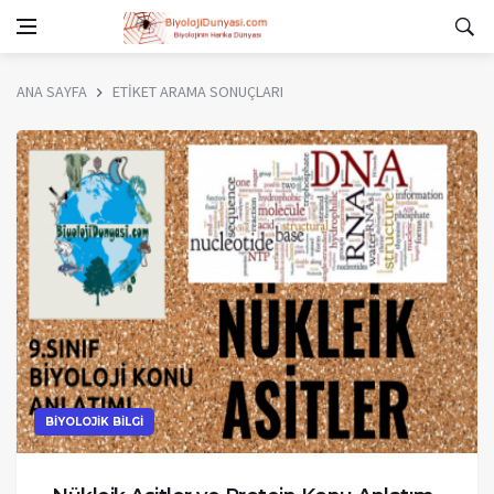
ANA SAYFA
ETİKET ARAMA SONUÇLARI
BİYOLOJİK BİLGİ