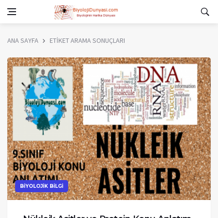
ANA SAYFA
ETİKET ARAMA SONUÇLARI
BİYOLOJİK BİLGİ