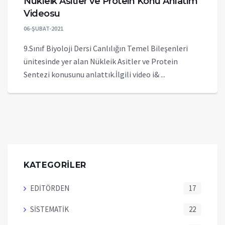
Nükleik Asitler ve Protein Konu Anlatım
Videosu
06-ŞUBAT-2021
9.Sınıf Biyoloji Dersi Canlılığın Temel Bileşenleri
ünitesinde yer alan Nükleik Asitler ve Protein
Sentezi konusunu anlattık.İlgili video i& ...
KATEGORİLER
EDİTÖRDEN
17
SİSTEMATİK
22