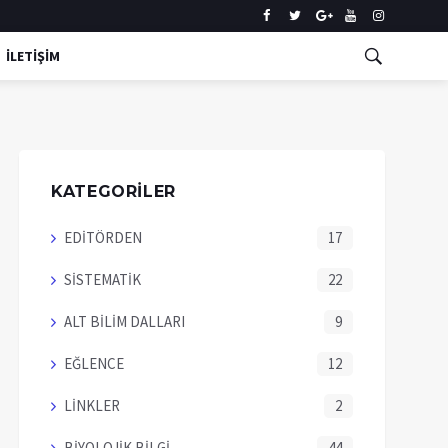
İLETİŞİM
KATEGORİLER
EDİTÖRDEN
17
SİSTEMATİK
22
ALT BİLİM DALLARI
9
EĞLENCE
12
LİNKLER
2
BİYOLOJİK BİLGİ
44