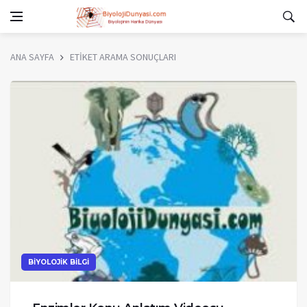
ANA SAYFA
ETİKET ARAMA SONUÇLARI
BİYOLOJİK BİLGİ