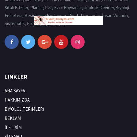
Şifalı Bitkiler, Planlar, Pet, Evcil Hayvanlar, Jeolojik Devirler,Biyoloji
Felsefesi, Besinler ve Beslenme, Diyet, Dinozorlar, İnsan Vücudu,
Sistematik, Prokaryot, Eukaryot
LINKLER
ANA SAYFA
HAKKIMIZDA
BİYOLOJİTERİMLERİ
REKLAM
İLETİŞİM
SİTEMAP