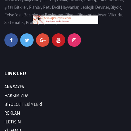
Şifalı Bitkiler, Planlar, Pet, Evcil Hayvanlar, Jeolojik Devirler,Biyoloji
Felsefesi, Besinler ve Beslenme, Diyet, Dinozorlar, İnsan Vücudu,
Sistematik, Prokaryot, Eukaryot
LINKLER
ANA SAYFA
HAKKIMIZDA
BİYOLOJİTERİMLERİ
REKLAM
İLETİŞİM
SİTEMAP