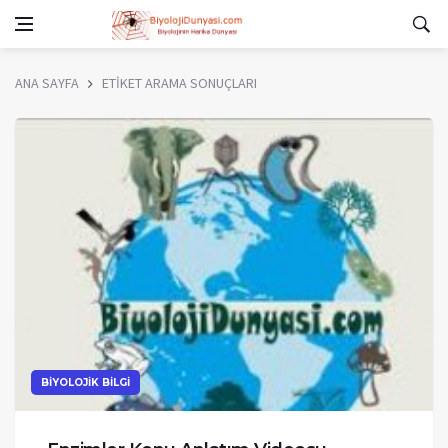
ANA SAYFA
ETİKET ARAMA SONUÇLARI
BİYOLOJİK BİLGİ