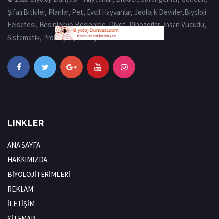
Şifalı Bitkiler, Planlar, Pet, Evcil Hayvanlar, Jeolojik Devirler,Biyoloji
Felsefesi, Besinler ve Beslenme, Diyet, Dinozorlar, İnsan Vücudu,
Sistematik, Prokaryot, Eukaryot
LINKLER
ANA SAYFA
HAKKIMIZDA
BİYOLOJİTERİMLERİ
REKLAM
İLETİŞİM
SİTEMAP