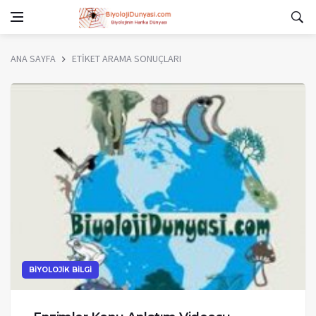
ANA SAYFA
ETİKET ARAMA SONUÇLARI
BİYOLOJİK BİLGİ