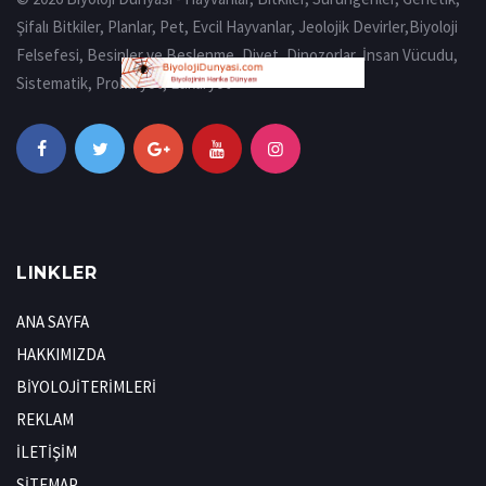
Şifalı Bitkiler, Planlar, Pet, Evcil Hayvanlar, Jeolojik Devirler,Biyoloji
Felsefesi, Besinler ve Beslenme, Diyet, Dinozorlar, İnsan Vücudu,
Sistematik, Prokaryot, Eukaryot
LINKLER
ANA SAYFA
HAKKIMIZDA
BİYOLOJİTERİMLERİ
REKLAM
İLETİŞİM
SİTEMAP