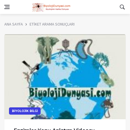
ANA SAYFA
ETİKET ARAMA SONUÇLARI
BİYOLOJİK BİLGİ