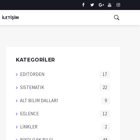
İLETİŞİM
KATEGORİLER
EDİTÖRDEN
17
SİSTEMATİK
22
ALT BİLİM DALLARI
9
EĞLENCE
12
LİNKLER
2
BİYOLOJİK BİLGİ
44