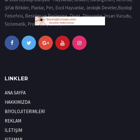
Şifalı Bitkiler, Planlar, Pet, Evcil Hayvanlar, Jeolojik Devirler,Biyoloji
Felsefesi, Besinler ve Beslenme, Diyet, Dinozorlar, İnsan Vücudu,
Sistematik, Prokaryot, Eukaryot
LINKLER
ANA SAYFA
HAKKIMIZDA
BİYOLOJİTERİMLERİ
REKLAM
İLETİŞİM
SİTEMAP